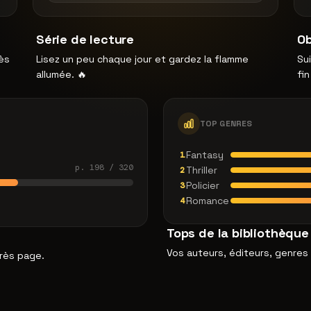
Série de lecture
Ob
rès
Lisez un peu chaque jour et gardez la flamme
Su
allumée. 🔥
fi
TOP GENRES
Fantasy
1
p. 198 / 320
Thriller
2
Policier
3
Romance
4
Tops de la bibliothèque
Vos auteurs, éditeurs, genres
rès page.