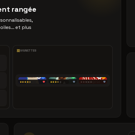
ment rangée
rsonnalisables,
oiles… et plus
VIGNETTES
★★★★
★
★★★
★
★
★★★★★