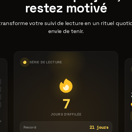
restez motivé
ransforme votre suivi de lecture en un rituel quoti
envie de tenir.
SÉRIE DE LECTURE
7
JOURS D'AFFILÉE
s
21 jours
Record