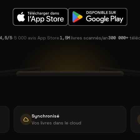
4,5/5
· 5 000 avis App Store
1,5M
livres scannés/an
300 000+
télé
images/app-hero_1.png
-hero_2.png
images/app
capture en thème sombre
format mobile
Synchronisé
Vos livres dans le cloud