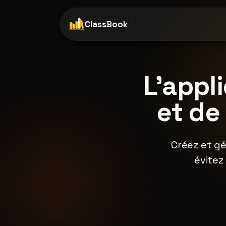
ClassBook
L'appl
et de
Créez et gé
évitez