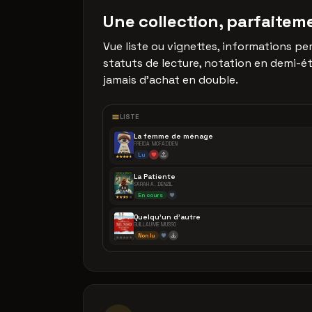
Une collection, parfaite
Vue liste ou vignettes, informations pe
statuts de lecture, notation en demi-ét
jamais d'achat en double.
LISTE
La femme de ménage
FREIDA MCFADDEN
Lu
★★★★
★
La Patiente
SARAH A. DENZIL
En cours
★★★
★
★
Quelqu'un d'autre
GUILLAUME MUSSO
Non lu
★★★★★