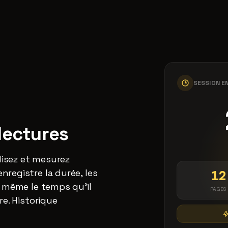
SESSION E
lectures
isez et mesurez
registre la durée, les
12
e même le temps qu'il
PAGES
re. Historique