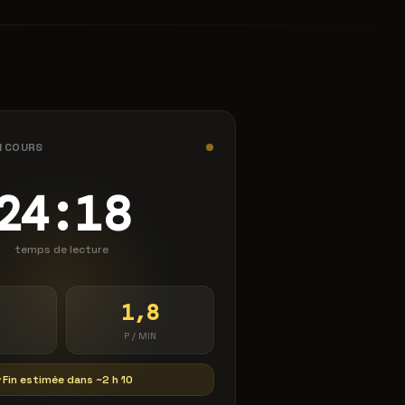
N COURS
24:18
temps de lecture
1,8
P / MIN
Fin estimée dans ~2 h 10