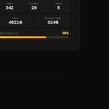
LIVRES
SOUHAITS
PRÊTS
342
28
5
PAGES
VALEUR ESTIMÉE
48210
3240
68%
BIBLIOTHÈQUE LUE