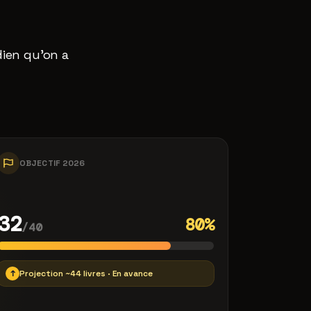
dien qu'on a
OBJECTIF 2026
32
80%
/40
↑
Projection ~44 livres · En avance